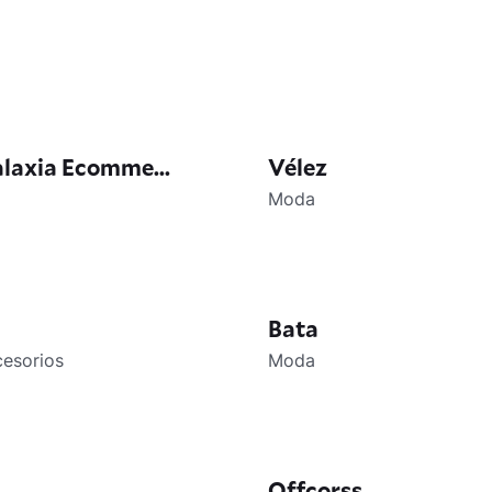
laxia Ecomme...
Vélez
Moda
Bata
cesorios
Moda
Offcorss