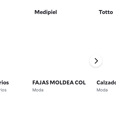
Medipiel
Totto
rios
FAJAS MOLDEA COL
Calzado
rios
Moda
Moda